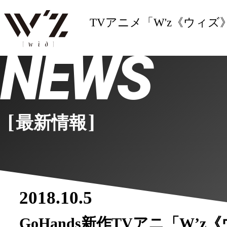
TVアニメ「W'z《ウィズ》
NEWS
[
]
最新情報
2018.10.5
GoHands新作TVアニ「W’