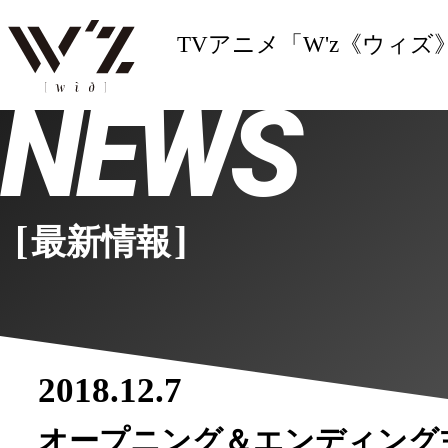
TVアニメ「W'z《ウィズ》
NEWS
[
]
最新情報
2018.12.7
オープニング＆エンディング